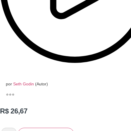
por
Seth Godin
(Autor)
⭐
⭐
⭐
R$
26,67
AudioLivro