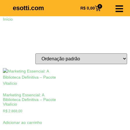
esotti.com
0
R$
0,00
Início
/ Produtos marcados com a tag “Pacote de Audiolivros
Vitalicio”
Pacote de Audiolivros Vitalicio
Exibindo um único resultado
Marketing Essencial: A
Biblioteca Definitiva – Pacote
Vitalício
R$
2.868,00
Adicionar ao carrinho